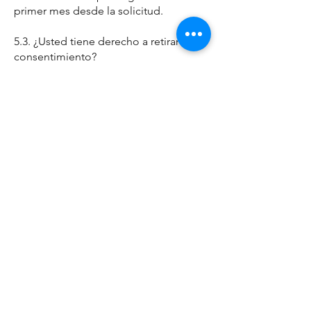
primer mes desde la solicitud.
5.3. ¿Usted tiene derecho a retirar su
consentimiento?
El interesado tiene derecho a retirar el
consentimiento en cualquier
momento, sin que ello afecte a la
licitud del tratamiento basado en el
consentimiento previo a su retirada.
5.4. ¿Dónde debe dirigirse para el
ejercicio sus derechos?
Para el ejercicio de los derechos
reconocidos, el interesado podrá
ponerse en contacto con NEYMOBAL
a través de la dirección de correo
electrónico:
salvador@neymobal.com
o dirigiendo un escrito a la dirección